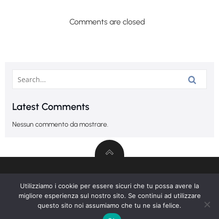
Comments are closed
Latest Comments
Nessun commento da mostrare.
Lorem ipsum dolor sit amet, at mei dolore tritani
Utilizziamo i cookie per essere sicuri che tu possa avere la
repudiandae. In his nemore temporibus consequuntur,
migliore esperienza sul nostro sito. Se continui ad utilizzare
vim ad prima vivendum consetetur. Viderer feugiat at pro,
questo sito noi assumiamo che tu ne sia felice.
mea aperiam