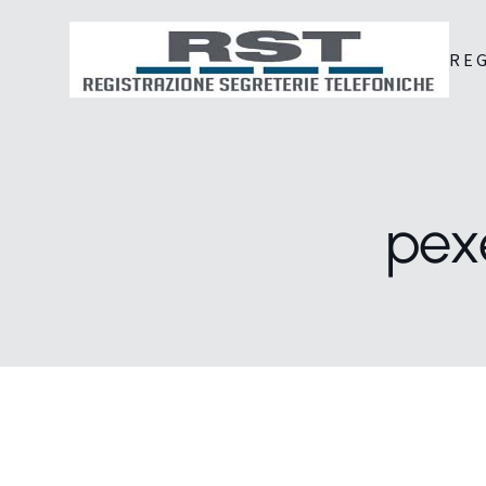
RE
pex