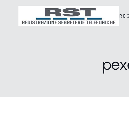
RE
pex