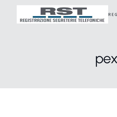
RE
pex