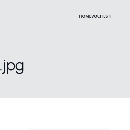
HOME
VOCI
TESTI
.jpg