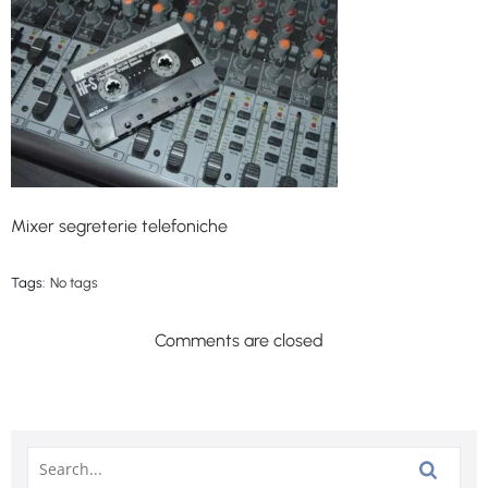
Mixer segreterie telefoniche
Tags:
No tags
Comments are closed